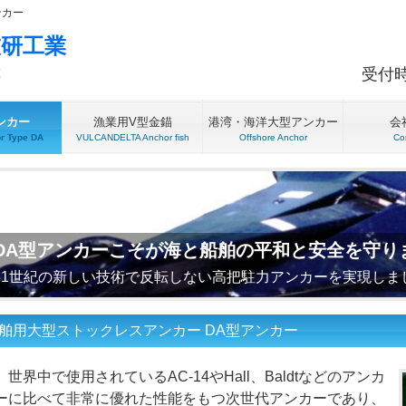
ンカー
技研工業
徴
受付時間
ンカー
漁業用V型金錨
港湾・海洋大型アンカー
会
r Type DA
VULCANDELTA Anchor fish
Offshore Anchor
Co
DA型アンカーこそが海と船舶の平和と安全を守り
21世紀の新しい技術で反転しない高把駐力アンカーを実現しま
舶用大型ストックレスアンカー DA型アンカー
世界中で使用されているAC-14やHall、Baldtなどのアンカ
ーに比べて非常に優れた性能をもつ次世代アンカーであり、