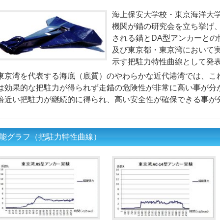
海上保安大学校・東京海洋大
機関が錨の研究会を立ち挙げ
される錨とDA型アンカーとの
及び東京都・東京湾において
示す把駐力特性曲線として発
東京湾を代表する海底（底質）のやわらかな近代港湾では、こ
は効果的な把駐力が得られず走錨の危険性が非常に高い事が分
倍近い把駐力が継続的に得られ、高い安全性が確保できる事が
能グラフ（把駐力特性曲線）