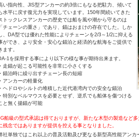
高い指向性、JIS型アンカーの約3倍にもなる把駐力、傾いて
も水平に戻す復元力を実現しています。150年間続いてきた
ストックレスアンカーの歴史では船を風や潮から守るのは
「チェーンの重さ」であり、錨はおまけの存在でした。しか
し、DA型では優れた性能によりチェーンを2/3～1/2に抑える
事ができ、より安全・安心な錨泊と経済的な航海をご提供で
きます。
DA-1を採用する事により以下の様な事が期待出来ます。
・走錨が起こる可能性を非常に小さくする
・錨泊時に繰り出すチェーン長の短縮
・アンカーの軽量化
・ヘドロやシルトの堆積した近代港湾内での安全な錨泊
・特別なベルマウスを必要とせず、逆爪でも船体を傷つける
こと無く揚錨が可能
JG船級の型式承認は得ておりますが、新たな木型の製造など
に残念ではありますが提供を控える事となりました。
弊社単独ではこれ以上の普及活動及び更なる新型高性能アンカ