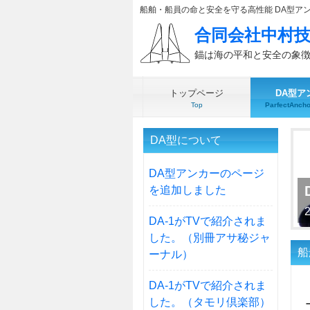
船舶・船員の命と安全を守る高性能 DA型ア
合同会社中村
錨は海の平和と安全の象
トップページ
DA型ア
Top
ParfectAncho
DA型について
DA型アンカーのページ
を追加しました
DA-1がTVで紹介されま
した。（別冊アサ秘ジャ
船
ーナル）
DA-1がTVで紹介されま
した。（タモリ倶楽部）