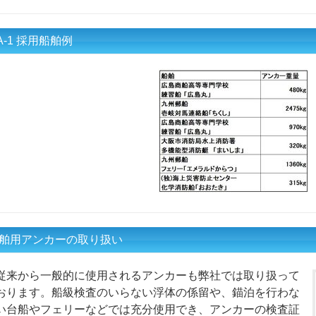
A-1 採用船舶例
舶用アンカーの取り扱い
従来から一般的に使用されるアンカーも弊社では取り扱って
おります。船級検査のいらない浮体の係留や、錨泊を行わな
い台船やフェリーなどでは充分使用でき、アンカーの検査証